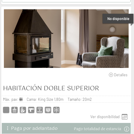
No disponible
Detalles
HABITACIÓN DOBLE SUPERIOR
Máx. pax:
Cama:
King Size 1,80m
Tamaño:
20m2
ver disponibilidad
Paga por adelantado
Pago totalidad de estancia