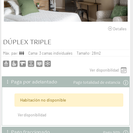
Detalles
DÚPLEX TRIPLE
Máx. pax:
Cama:
3 camas individuales
Tamaño:
28m2
ver disponibilidad
Paga por adelantado
Pago totalidad de estancia
Habitación no disponible
ver disponibilidad
Pago fraccionado
Pago 50%