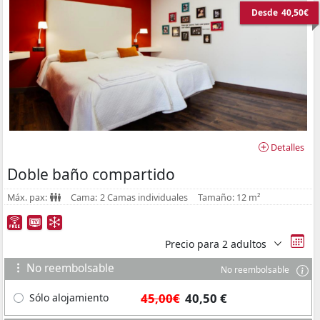
Desde
40,50€
Detalles
Doble baño compartido
Máx. pax:
Cama:
2 Camas individuales
Tamaño:
12 m²
Precio para
2 adultos
No reembolsable
No reembolsable
45,00€
40,50 €
Sólo alojamiento