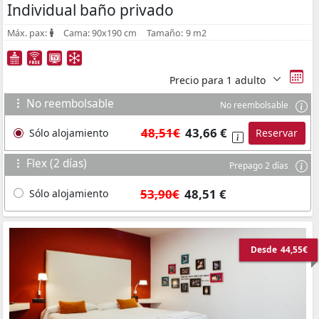
Individual baño privado
Máx. pax:
Cama:
90x190 cm
Tamaño:
9 m2
Precio para
1 adulto
No reembolsable
No reembolsable
48,51€
43,66 €
Sólo alojamiento
Reservar
Flex (2 días)
Prepago 2 días
53,90€
48,51 €
Sólo alojamiento
Desde
44,55€