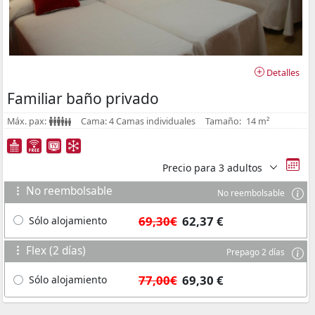
Detalles
Familiar baño privado
Máx. pax:
Cama:
4 Camas individuales
Tamaño:
14 m²
Precio para
3 adultos
No reembolsable
No reembolsable
69,30€
62,37 €
Sólo alojamiento
Flex (2 días)
Prepago 2 días
77,00€
69,30 €
Sólo alojamiento