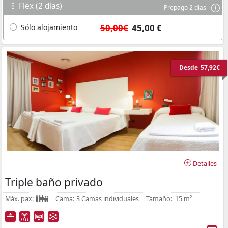
Flex (2 días)
Prepago 2 días
50,00€
45,00 €
Sólo alojamiento
Desde
57,92€
Detalles
Triple baño privado
Máx. pax:
Cama:
3 Camas individuales
Tamaño:
15 m²