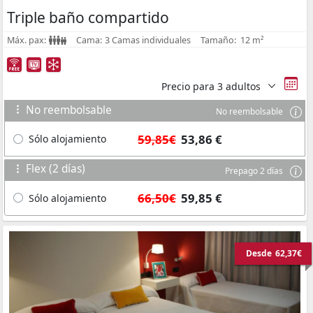
Triple baño compartido
Máx. pax:
Cama:
3 Camas individuales
Tamaño:
12 m²
Precio para
3 adultos
No reembolsable
No reembolsable
59,85€
53,86 €
Sólo alojamiento
Flex (2 días)
Prepago 2 días
66,50€
59,85 €
Sólo alojamiento
Desde
62,37€