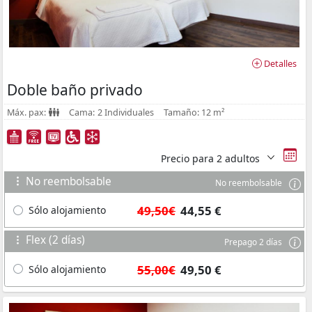
Detalles
Doble baño privado
Máx. pax:
Cama:
2 Individuales
Tamaño:
12 m²
Precio para
2 adultos
No reembolsable
No reembolsable
49,50€
44,55 €
Sólo alojamiento
Flex (2 días)
Prepago 2 días
55,00€
49,50 €
Sólo alojamiento