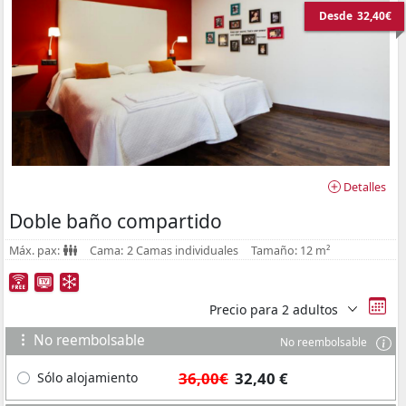
Desde
32,40€
Detalles
Doble baño compartido
Máx. pax:
Cama:
2 Camas individuales
Tamaño:
12 m²
Precio para
2 adultos
No reembolsable
No reembolsable
36,00€
32,40 €
Sólo alojamiento