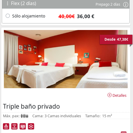
Flex (2 días)
Prepago 2 días
40,00€
36,00 €
Sólo alojamiento
Desde
47,38€
Detalles
Triple baño privado
Máx. pax:
Cama:
3 Camas individuales
Tamaño:
15 m²