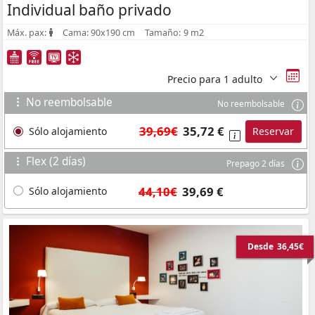
Individual baño privado
Máx. pax:
Cama:
90x190 cm
Tamaño:
9 m2
Precio para
1 adulto
No reembolsable
No reembolsable
39,69€
35,72 €
Sólo alojamiento
Reservar
Flex (2 días)
Prepago 2 días
44,10€
39,69 €
Sólo alojamiento
Desde
36,45€