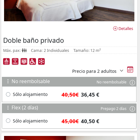
Detalles
Doble baño privado
Máx. pax:
Cama:
2 Individuales
Tamaño:
12 m²
Precio para
2 adultos
No reembolsable
No reembolsable
40,50€
36,45 €
Sólo alojamiento
Flex (2 días)
Prepago 2 días
45,00€
40,50 €
Sólo alojamiento