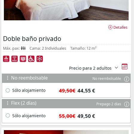
Detalles
Doble baño privado
Máx. pax:
Cama:
2 Individuales
Tamaño:
12 m²
Precio para
2 adultos
No reembolsable
No reembolsable
49,50€
44,55 €
Sólo alojamiento
Flex (2 días)
Prepago 2 días
55,00€
49,50 €
Sólo alojamiento