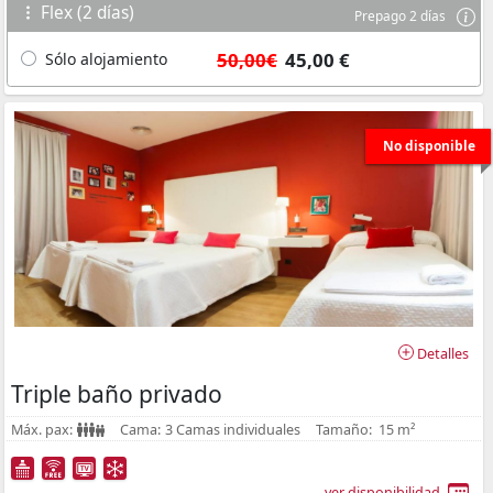
Flex (2 días)
Prepago 2 días
50,00€
45,00 €
Sólo alojamiento
No disponible
Detalles
Triple baño privado
Máx. pax:
Cama:
3 Camas individuales
Tamaño:
15 m²
ver disponibilidad