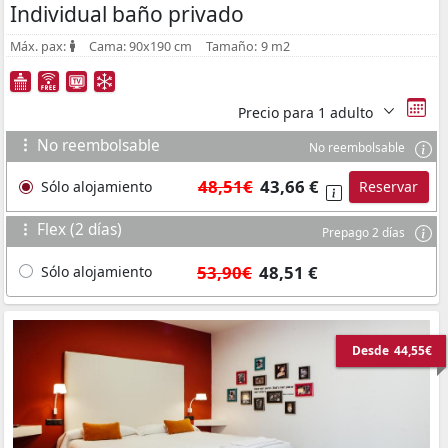
Individual baño privado
Máx. pax:
Cama:
90x190 cm
Tamaño:
9 m2
Precio para
1 adulto
No reembolsable
No reembolsable
48,51€
43,66 €
Sólo alojamiento
Reservar
Flex (2 días)
Prepago 2 días
53,90€
48,51 €
Sólo alojamiento
Desde
44,55€