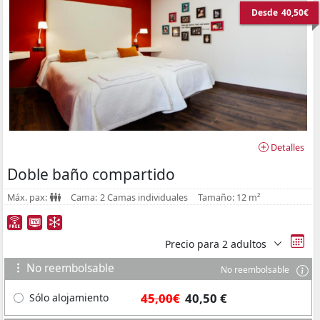
Desde
40,50€
Detalles
Doble baño compartido
Máx. pax:
Cama:
2 Camas individuales
Tamaño:
12 m²
Precio para
2 adultos
No reembolsable
No reembolsable
45,00€
40,50 €
Sólo alojamiento