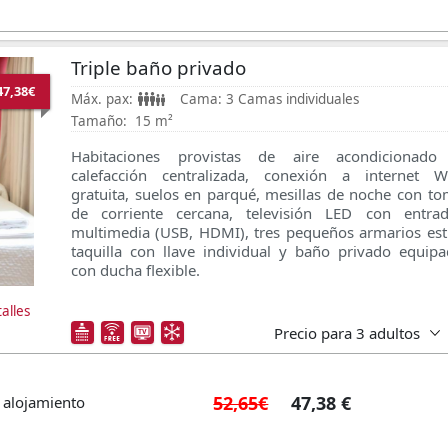
Triple baño privado
47,38€
Máx. pax:
Cama:
3 Camas individuales
Tamaño:
15 m²
Habitaciones provistas de aire acondicionado
calefacción centralizada, conexión a internet Wi
gratuita, suelos en parqué, mesillas de noche con t
de corriente cercana, televisión LED con entrad
multimedia (USB, HDMI), tres pequeños armarios est
taquilla con llave individual y baño privado equip
con ducha flexible.
alles
Precio para
3 adultos
52,65€
47,38 €
 alojamiento