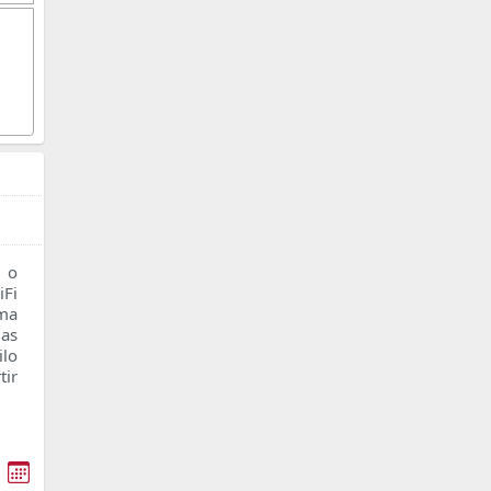
 o
Fi
oma
as
ilo
tir