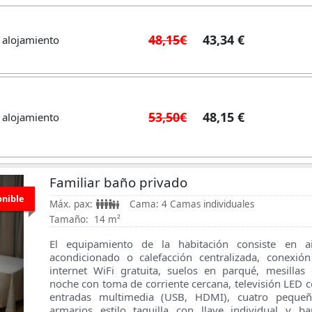
48,15€
43,34 €
 alojamiento
53,50€
48,15 €
 alojamiento
Familiar baño privado
onible
Máx. pax:
Cama:
4 Camas individuales
Tamaño:
14 m²
El equipamiento de la habitación consiste en ai
acondicionado o calefacción centralizada, conexió
internet WiFi gratuita, suelos en parqué, mesillas
noche con toma de corriente cercana, televisión LED 
entradas multimedia (USB, HDMI), cuatro pequeñ
armarios estilo taquilla con llave individual y b