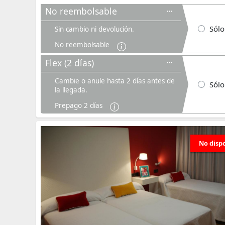
No reembolsable
Sólo
Sin cambio ni devolución.
No reembolsable
Flex (2 días)
Cambie o anule hasta 2 días antes de
Sólo
la llegada.
Prepago 2 días
No disp