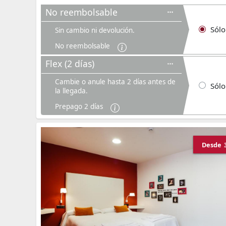
No reembolsable
Sólo
Sin cambio ni devolución.
No reembolsable
Flex (2 días)
Cambie o anule hasta 2 días antes de
Sólo
la llegada.
Prepago 2 días
Desde