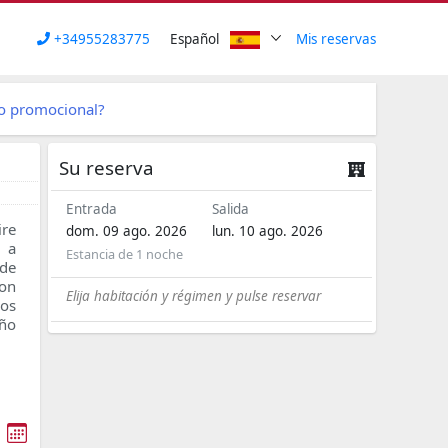
+34955283775
Español
Mis reservas
go promocional?
Su reserva
Entrada
Salida
re
dom. 09 ago. 2026
lun. 10 ago. 2026
n a
Estancia de
1 noche
 de
con
Elija habitación y régimen y pulse reservar
ños
año