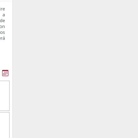
re
n a
 de
con
os
erá