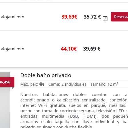
39,69€
35,72 €
 alojamiento
Reserv
44,10€
39,69 €
 alojamiento
Doble baño privado
36,45€
Máx. pax:
Cama:
2 Individuales
Tamaño:
12 m²
Nuestras habitaciones dobles cuentan con ai
acondicionado o calefacción centralizada, conexió
internet WiFi gratuita, suelos en parqué, mesillas
noche con toma de corriente cercana, televisión LED 
entradas multimedia (USB, HDMI), dos pequeñ
armarios estilo taquilla con llave individual
y ba
privado equipado con ducha flexible.