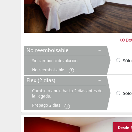
Det
No reembolsable
Sólo
Sin cambio ni devolución.
No reembolsable
Flex (2 días)
Cambie o anule hasta 2 días antes de
Sólo
la llegada.
Prepago 2 días
Desde