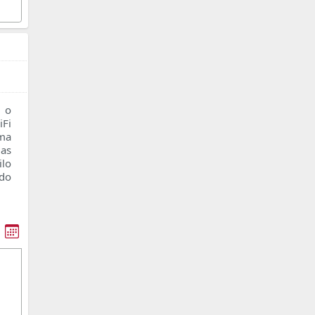
 o
Fi
oma
as
ilo
ado