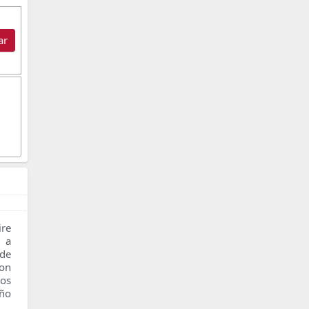
ar
re
n a
 de
con
os
ño