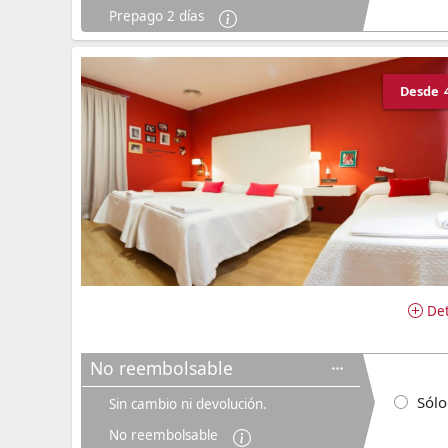
Prepago 2 días
Desde
Det
No reembolsable
Sólo
Sin cambio ni devolución.
No reembolsable