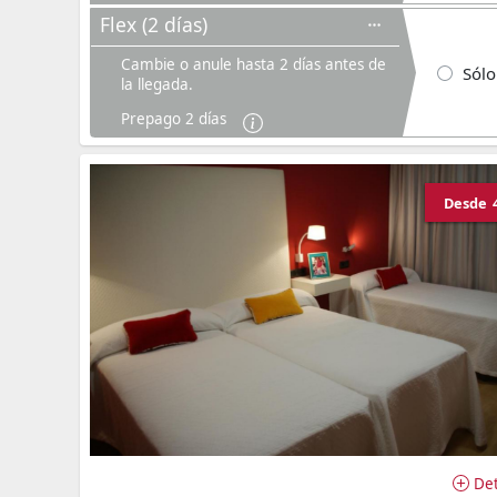
Flex (2 días)
Cambie o anule hasta 2 días antes de
Sólo
la llegada.
Prepago 2 días
Desde
Det