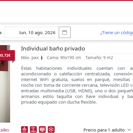
a
¿Tiene un códi
Individual baño privado
35,72€
Máx. pax:
Cama:
90x190 cm
Tamaño:
9 m2
Éstas habitaciones individuales cuentan con ai
acondicionado o calefacción centralizada, conexió
internet WiFi gratuita, suelos en parqué, mesillas
noche con toma de corriente cercana, televisión LED 
entradas multimedia (USB, HDMI), uno o dos peque
armarios estilo taquilla con llave individual y b
privado equipado con ducha flexible.
Precio para
1 adulto
alles