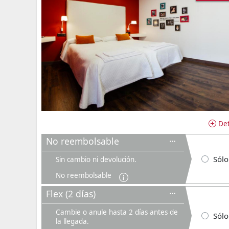
Det
No reembolsable
Sólo
Sin cambio ni devolución.
No reembolsable
Flex (2 días)
Cambie o anule hasta 2 días antes de
Sólo
la llegada.