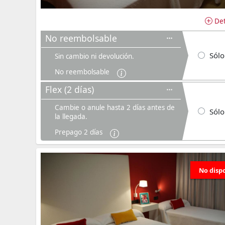
Det
No reembolsable
Sólo
Sin cambio ni devolución.
No reembolsable
Flex (2 días)
Cambie o anule hasta 2 días antes de
Sólo
la llegada.
Prepago 2 días
No disp