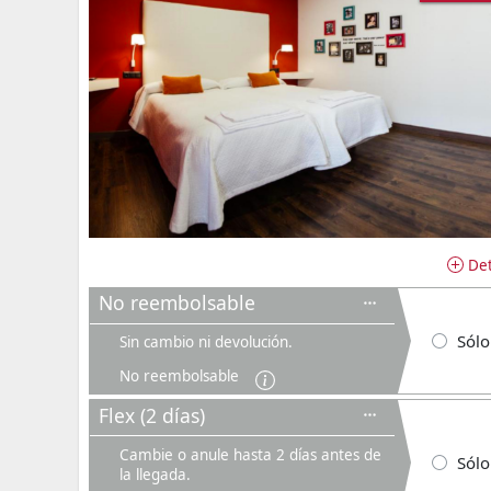
Det
No reembolsable
Sólo
Sin cambio ni devolución.
No reembolsable
Flex (2 días)
Cambie o anule hasta 2 días antes de
Sólo
la llegada.