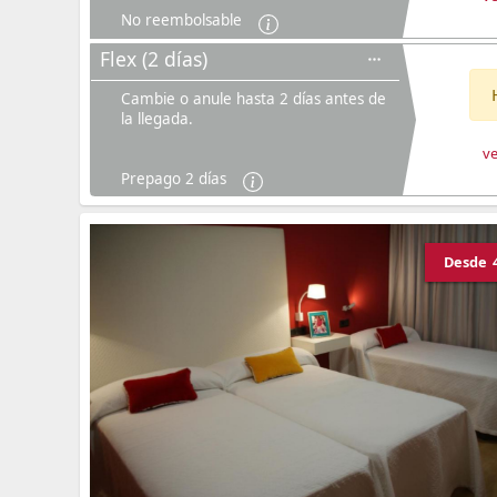
No reembolsable
Flex (2 días)
Cambie o anule hasta 2 días antes de
la llegada.
ve
Prepago 2 días
Desde