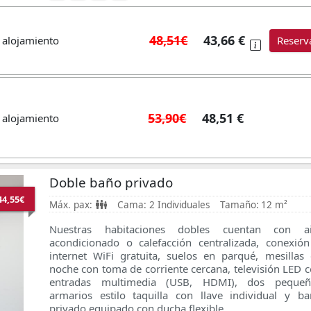
48,51€
43,66 €
 alojamiento
Reserv
53,90€
48,51 €
 alojamiento
Doble baño privado
44,55€
Máx. pax:
Cama:
2 Individuales
Tamaño:
12 m²
Nuestras habitaciones dobles cuentan con ai
acondicionado o calefacción centralizada, conexió
internet WiFi gratuita, suelos en parqué, mesillas
noche con toma de corriente cercana, televisión LED 
entradas multimedia (USB, HDMI), dos pequeñ
armarios estilo taquilla con llave individual
y ba
privado equipado con ducha flexible.