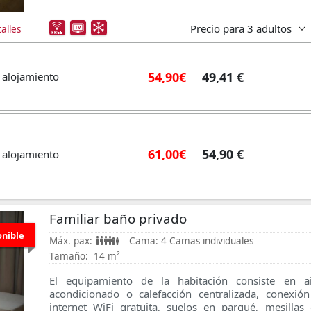
Precio para
3 adultos
alles
54,90€
49,41 €
 alojamiento
61,00€
54,90 €
 alojamiento
Familiar baño privado
onible
Máx. pax:
Cama:
4 Camas individuales
Tamaño:
14 m²
El equipamiento de la habitación consiste en ai
acondicionado o calefacción centralizada, conexió
internet WiFi gratuita, suelos en parqué, mesillas