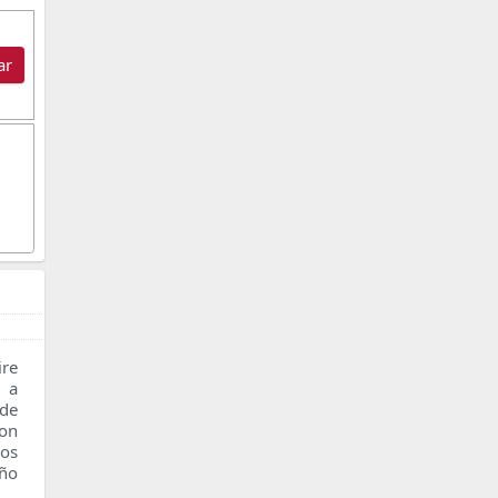
ar
re
n a
 de
con
os
ño