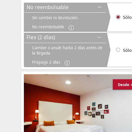
No reembolsable
Sólo
Sin cambio ni devolución.
No reembolsable
Flex (2 días)
Cambie o anule hasta 2 días antes de
Sólo
la llegada.
Prepago 2 días
Desde