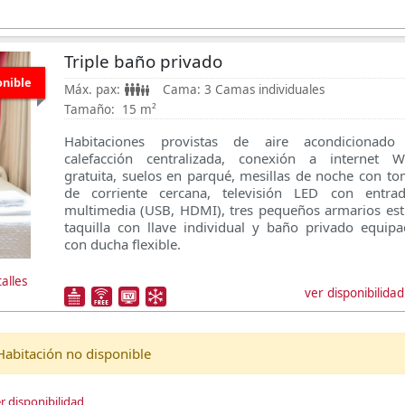
Triple baño privado
onible
Máx. pax:
Cama:
3 Camas individuales
Tamaño:
15 m²
Habitaciones provistas de aire acondicionado
calefacción centralizada, conexión a internet Wi
gratuita, suelos en parqué, mesillas de noche con t
de corriente cercana, televisión LED con entrad
multimedia (USB, HDMI), tres pequeños armarios est
taquilla con llave individual y baño privado equip
con ducha flexible.
alles
ver disponibilidad
Habitación no disponible
r disponibilidad