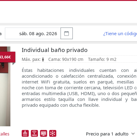
a
¿Tiene un códi
Individual baño privado
43,66€
Máx. pax:
Cama:
90x190 cm
Tamaño:
9 m2
Éstas habitaciones individuales cuentan con ai
acondicionado o calefacción centralizada, conexió
internet WiFi gratuita, suelos en parqué, mesillas
noche con toma de corriente cercana, televisión LED 
entradas multimedia (USB, HDMI), uno o dos peque
armarios estilo taquilla con llave individual y b
privado equipado con ducha flexible.
Precio para
1 adulto
alles