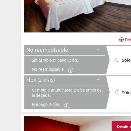
Det
No reembolsable
Sólo
Sin cambio ni devolución.
No reembolsable
Flex (2 días)
Cambie o anule hasta 2 días antes de
Sólo
la llegada.
Prepago 2 días
Desde