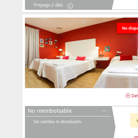
Prepago 2 días
No disp
Det
No reembolsable
Sin cambio ni devolución.
ve