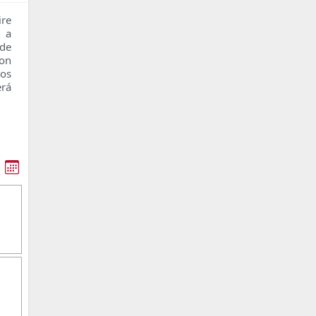
re
n a
 de
con
os
erá