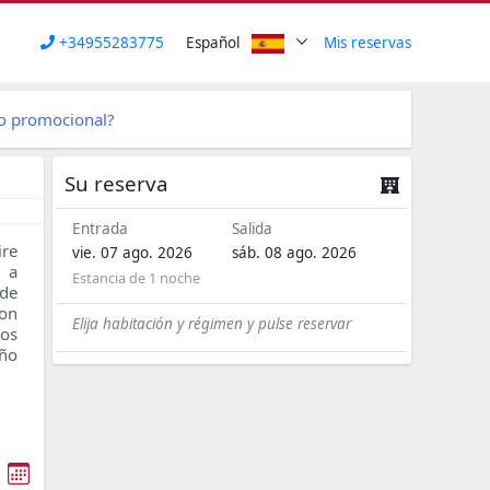
+34955283775
Español
Mis reservas
go promocional?
Su reserva
Entrada
Salida
re
vie. 07 ago. 2026
sáb. 08 ago. 2026
n a
Estancia de
1 noche
 de
con
Elija habitación y régimen y pulse reservar
ños
año