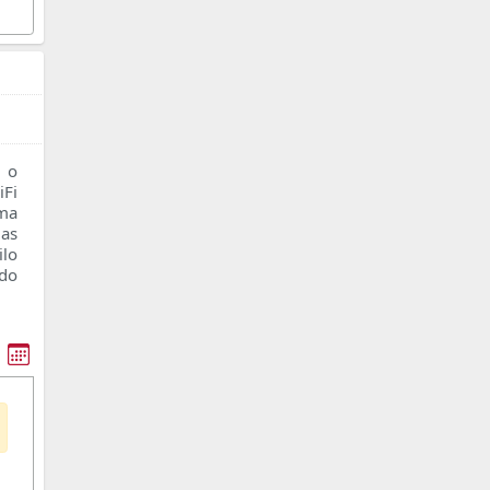
 o
Fi
oma
as
ilo
ado