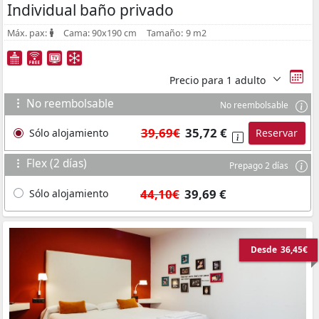
Individual baño privado
Máx. pax:
Cama:
90x190 cm
Tamaño:
9 m2
Precio para
1 adulto
No reembolsable
No reembolsable
39,69€
35,72 €
Sólo alojamiento
Reservar
Flex (2 días)
Prepago 2 días
44,10€
39,69 €
Sólo alojamiento
Desde
36,45€