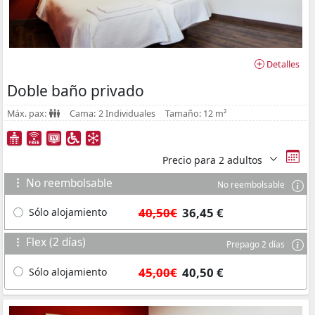
Detalles
Doble baño privado
Máx. pax:
Cama:
2 Individuales
Tamaño:
12 m²
Precio para
2 adultos
No reembolsable
No reembolsable
40,50€
36,45 €
Sólo alojamiento
Flex (2 días)
Prepago 2 días
45,00€
40,50 €
Sólo alojamiento