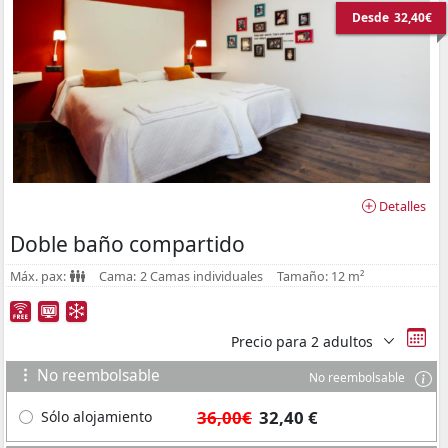
Desde
32,40€
Detalles
Doble baño compartido
Máx. pax:
Cama:
2 Camas individuales
Tamaño:
12 m²
Precio para
2 adultos
No reembolsable
No reembolsable
36,00€
32,40 €
Sólo alojamiento