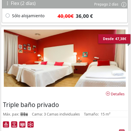
Flex (2 días)
Prepago 2 días
40,00€
36,00 €
Sólo alojamiento
Desde
47,38€
Detalles
Triple baño privado
Máx. pax:
Cama:
3 Camas individuales
Tamaño:
15 m²