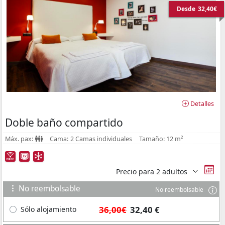
Desde
32,40€
Detalles
Doble baño compartido
Máx. pax:
Cama:
2 Camas individuales
Tamaño:
12 m²
Precio para
2 adultos
No reembolsable
No reembolsable
36,00€
32,40 €
Sólo alojamiento