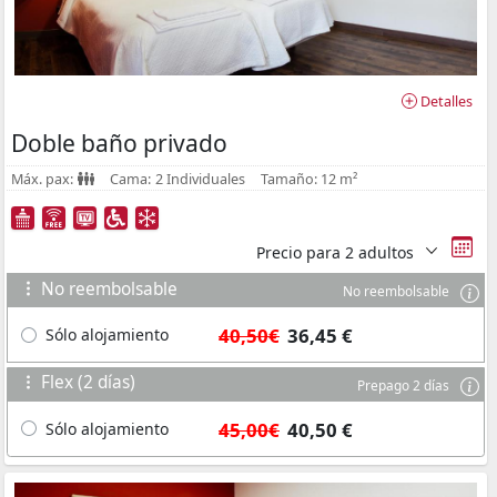
Detalles
Doble baño privado
Máx. pax:
Cama:
2 Individuales
Tamaño:
12 m²
Precio para
2 adultos
No reembolsable
No reembolsable
40,50€
36,45 €
Sólo alojamiento
Flex (2 días)
Prepago 2 días
45,00€
40,50 €
Sólo alojamiento