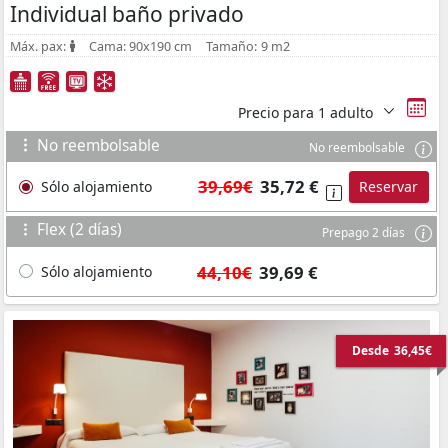
Individual baño privado
Máx. pax:
Cama:
90x190 cm
Tamaño:
9 m2
Precio para
1 adulto
No reembolsable
No reembolsable
39,69€
35,72 €
Sólo alojamiento
Reservar
Flex (2 días)
Prepago 2 días
44,10€
39,69 €
Sólo alojamiento
Desde
36,45€