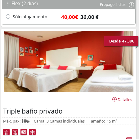
Flex (2 días)
Prepago 2 días
40,00€
36,00 €
Sólo alojamiento
Desde
47,38€
Detalles
Triple baño privado
Máx. pax:
Cama:
3 Camas individuales
Tamaño:
15 m²