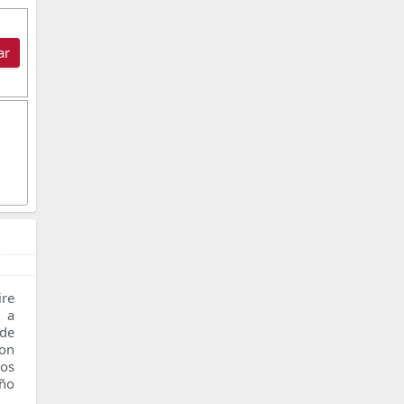
ar
re
n a
 de
con
os
ño