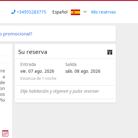
+34955283775
Español
Mis reservas
go promocional?
Su reserva
Entrada
Salida
re
vie. 07 ago. 2026
sáb. 08 ago. 2026
n a
Estancia de
1 noche
 de
con
Elija habitación y régimen y pulse reservar
ños
año