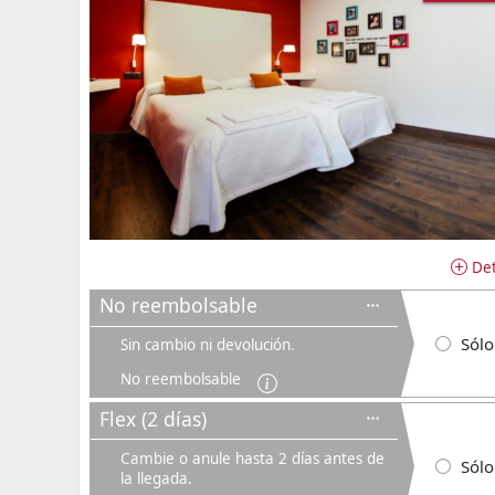
Det
No reembolsable
Sólo
Sin cambio ni devolución.
No reembolsable
Flex (2 días)
Cambie o anule hasta 2 días antes de
Sólo
la llegada.