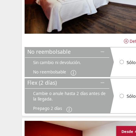
Det
No reembolsable
Sólo
Sin cambio ni devolución.
No reembolsable
Flex (2 días)
Cambie o anule hasta 2 días antes de
Sólo
la llegada.
Prepago 2 días
Desde