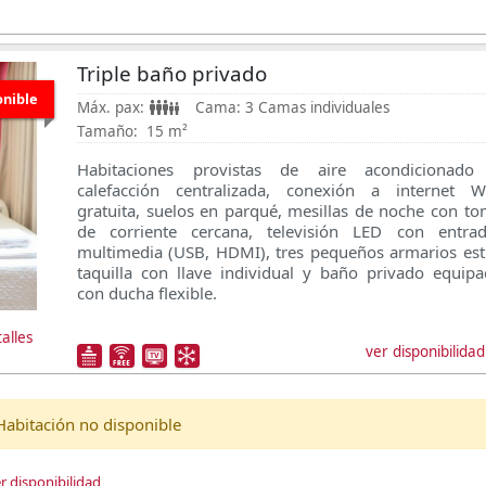
Triple baño privado
onible
Máx. pax:
Cama:
3 Camas individuales
Tamaño:
15 m²
Habitaciones provistas de aire acondicionado
calefacción centralizada, conexión a internet Wi
gratuita, suelos en parqué, mesillas de noche con t
de corriente cercana, televisión LED con entrad
multimedia (USB, HDMI), tres pequeños armarios est
taquilla con llave individual y baño privado equip
con ducha flexible.
alles
ver disponibilidad
Habitación no disponible
r disponibilidad