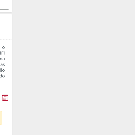
 o
Fi
oma
as
ilo
ado