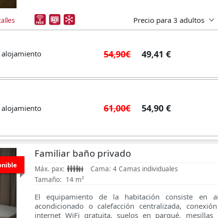
Precio para
3 adultos
alles
54,90€
49,41 €
 alojamiento
61,00€
54,90 €
 alojamiento
Familiar baño privado
onible
Máx. pax:
Cama:
4 Camas individuales
Tamaño:
14 m²
El equipamiento de la habitación consiste en ai
acondicionado o calefacción centralizada, conexió
internet WiFi gratuita, suelos en parqué, mesillas