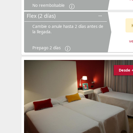
No reembolsable
Flex (2 días)
Cambie o anule hasta 2 días antes de
la llegada.
ve
Prepago 2 días
Desde