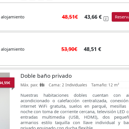
48,51€
43,66 €
 alojamiento
Reserv
53,90€
48,51 €
 alojamiento
Doble baño privado
44,55€
Máx. pax:
Cama:
2 Individuales
Tamaño:
12 m²
Nuestras habitaciones dobles cuentan con ai
acondicionado o calefacción centralizada, conexió
internet WiFi gratuita, suelos en parqué, mesillas
noche con toma de corriente cercana, televisión LED 
entradas multimedia (USB, HDMI), dos pequeñ
armarios estilo taquilla con llave individual
y ba
privado equipado con ducha flexible.