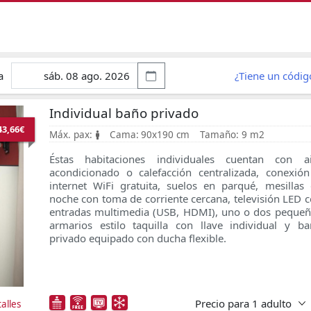
a
¿Tiene un códi
Individual baño privado
43,66€
Máx. pax:
Cama:
90x190 cm
Tamaño:
9 m2
Éstas habitaciones individuales cuentan con ai
acondicionado o calefacción centralizada, conexió
internet WiFi gratuita, suelos en parqué, mesillas
noche con toma de corriente cercana, televisión LED 
entradas multimedia (USB, HDMI), uno o dos peque
armarios estilo taquilla con llave individual y b
privado equipado con ducha flexible.
Precio para
1 adulto
alles