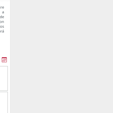
re
n a
 de
con
os
erá