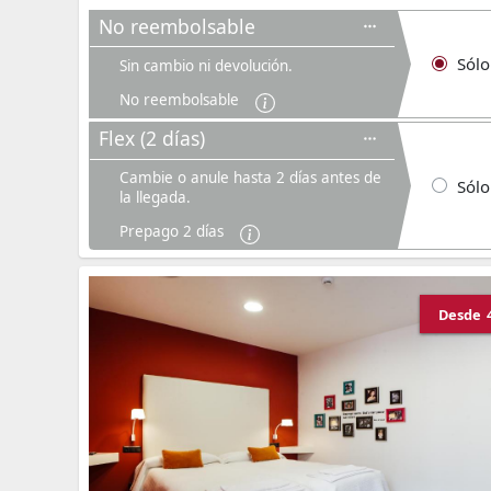
No reembolsable
Sólo
Sin cambio ni devolución.
No reembolsable
Flex (2 días)
Cambie o anule hasta 2 días antes de
Sólo
la llegada.
Prepago 2 días
Desde