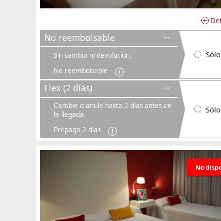
Det
No reembolsable
Sólo
Sin cambio ni devolución.
No reembolsable
Flex (2 días)
Cambie o anule hasta 2 días antes de
Sólo
la llegada.
Prepago 2 días
No disp