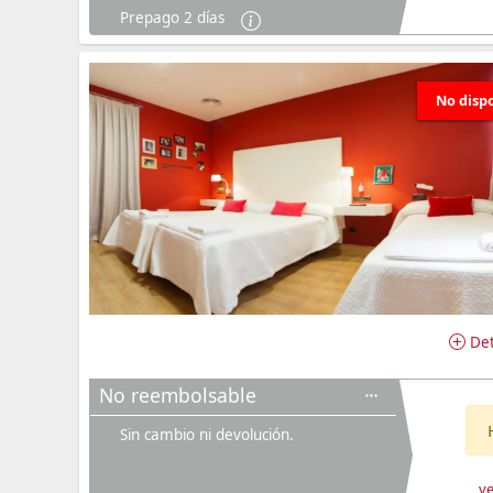
Prepago 2 días
No disp
Det
No reembolsable
Sin cambio ni devolución.
ve