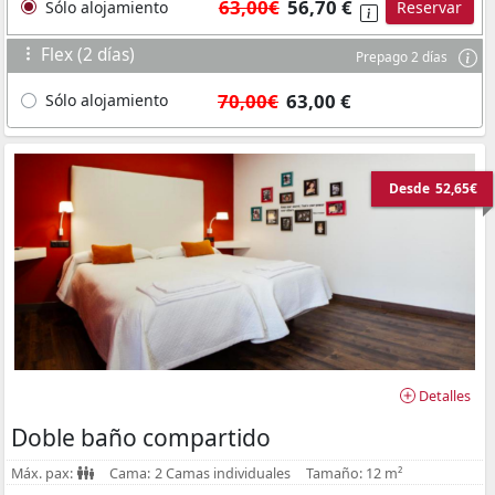
63,00€
56,70 €
Sólo alojamiento
Reservar
Flex (2 días)
Prepago 2 días
70,00€
63,00 €
Sólo alojamiento
Desde
52,65€
Detalles
Doble baño compartido
Máx. pax:
Cama:
2 Camas individuales
Tamaño:
12 m²