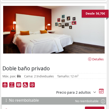
Desde
56,70€
Detalles
Doble baño privado
Máx. pax:
Cama:
2 Individuales
Tamaño:
12 m²
Precio para
2 adultos
No reembolsable
No reembolsable