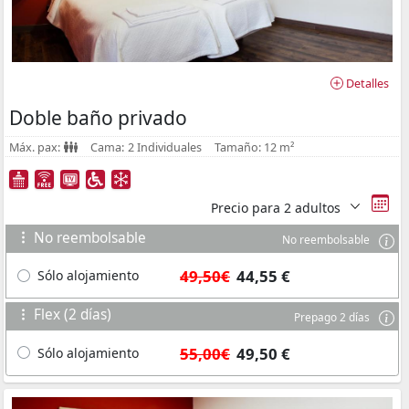
Detalles
Doble baño privado
Máx. pax:
Cama:
2 Individuales
Tamaño:
12 m²
Precio para
2 adultos
No reembolsable
No reembolsable
49,50€
44,55 €
Sólo alojamiento
Flex (2 días)
Prepago 2 días
55,00€
49,50 €
Sólo alojamiento