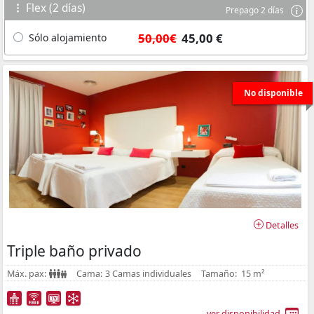
Flex (2 días)
Prepago 2 días
50,00€
45,00 €
Sólo alojamiento
No disponible
Detalles
Triple baño privado
Máx. pax:
Cama:
3 Camas individuales
Tamaño:
15 m²
ver disponibilidad