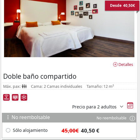
Desde
40,50€
Detalles
Doble baño compartido
Máx. pax:
Cama:
2 Camas individuales
Tamaño:
12 m²
Precio para
2 adultos
No reembolsable
No reembolsable
45,00€
40,50 €
Sólo alojamiento