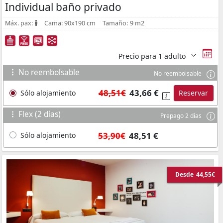
Individual baño privado
Máx. pax:
Cama:
90x190 cm
Tamaño:
9 m2
Precio para
1 adulto
No reembolsable
No reembolsable
48,51€
43,66 €
Sólo alojamiento
Reservar
Flex (2 días)
Prepago 2 días
53,90€
48,51 €
Sólo alojamiento
Desde
44,55€