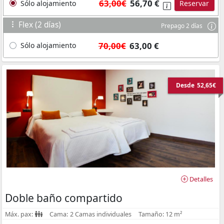
63,00€
56,70 €
Sólo alojamiento
Reservar
Flex (2 días)
Prepago 2 días
70,00€
63,00 €
Sólo alojamiento
Desde
52,65€
Detalles
Doble baño compartido
Máx. pax:
Cama:
2 Camas individuales
Tamaño:
12 m²