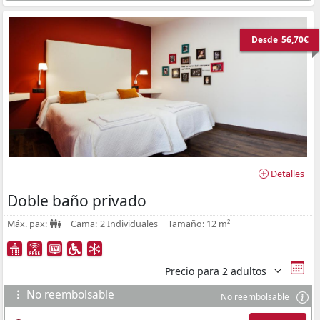
Desde
56,70€
Detalles
Doble baño privado
Máx. pax:
Cama:
2 Individuales
Tamaño:
12 m²
Precio para
2 adultos
No reembolsable
No reembolsable