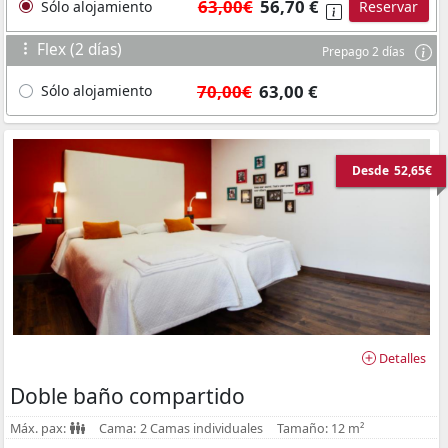
63,00€
56,70 €
Sólo alojamiento
Reservar
Flex (2 días)
Prepago 2 días
70,00€
63,00 €
Sólo alojamiento
Desde
52,65€
Detalles
Doble baño compartido
Máx. pax:
Cama:
2 Camas individuales
Tamaño:
12 m²