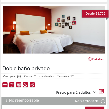
Desde
56,70€
Detalles
Doble baño privado
Máx. pax:
Cama:
2 Individuales
Tamaño:
12 m²
Precio para
2 adultos
No reembolsable
No reembolsable