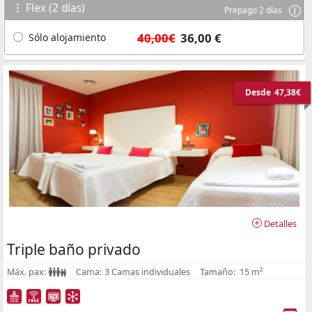
Flex (2 días)
Prepago 2 días
40,00€
36,00 €
Sólo alojamiento
Desde
47,38€
Detalles
Triple baño privado
Máx. pax:
Cama:
3 Camas individuales
Tamaño:
15 m²