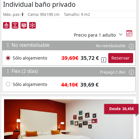
Individual baño privado
Máx. pax:
Cama:
90x190 cm
Tamaño:
9 m2
Precio para
1 adulto
No reembolsable
No reembolsable
39,69€
35,72 €
Sólo alojamiento
Reservar
Flex (2 días)
Prepago 2 días
44,10€
39,69 €
Sólo alojamiento
Desde
36,45€