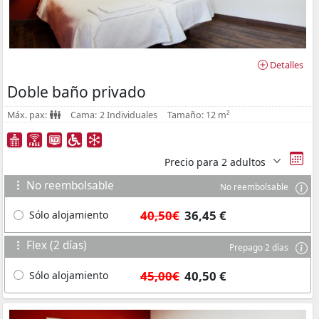
Detalles
Doble baño privado
Máx. pax:
Cama:
2 Individuales
Tamaño:
12 m²
Precio para
2 adultos
No reembolsable
No reembolsable
40,50€
36,45 €
Sólo alojamiento
Flex (2 días)
Prepago 2 días
45,00€
40,50 €
Sólo alojamiento