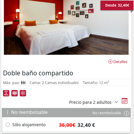
Desde
32,40€
Detalles
Doble baño compartido
Máx. pax:
Cama:
2 Camas individuales
Tamaño:
12 m²
Precio para
2 adultos
No reembolsable
No reembolsable
36,00€
32,40 €
Sólo alojamiento