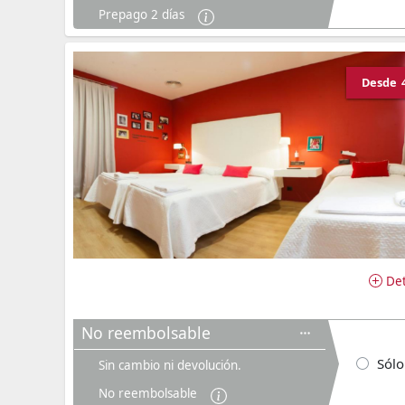
Prepago 2 días
Desde
Det
No reembolsable
Sólo
Sin cambio ni devolución.
No reembolsable