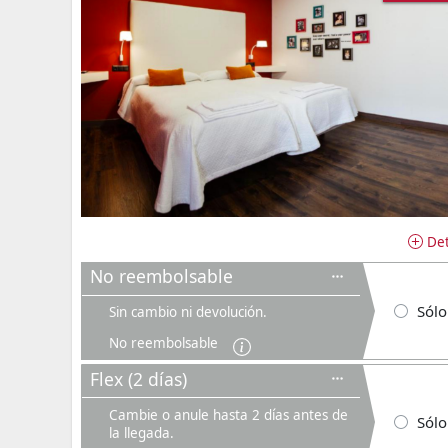
Det
No reembolsable
Sólo
Sin cambio ni devolución.
No reembolsable
Flex (2 días)
Cambie o anule hasta 2 días antes de
Sólo
la llegada.