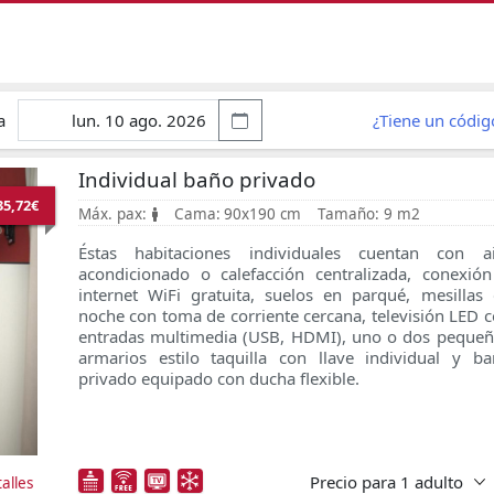
a
¿Tiene un códi
Individual baño privado
35,72€
Máx. pax:
Cama:
90x190 cm
Tamaño:
9 m2
Éstas habitaciones individuales cuentan con ai
acondicionado o calefacción centralizada, conexió
internet WiFi gratuita, suelos en parqué, mesillas
noche con toma de corriente cercana, televisión LED 
entradas multimedia (USB, HDMI), uno o dos peque
armarios estilo taquilla con llave individual y b
privado equipado con ducha flexible.
Precio para
1 adulto
alles