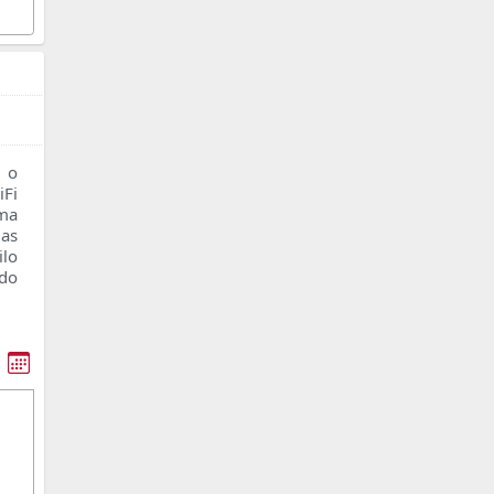
 o
Fi
oma
as
ilo
ado