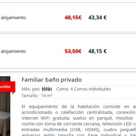
48,15€
43,34 €
 alojamiento
53,50€
48,15 €
 alojamiento
Familiar baño privado
onible
Máx. pax:
Cama:
4 Camas individuales
Tamaño:
14 m²
El equipamiento de la habitación consiste en ai
acondicionado o calefacción centralizada, conexió
internet WiFi gratuita, suelos en parqué, mesillas
noche con toma de corriente cercana, televisión LED 
entradas multimedia (USB, HDMI), cuatro pequeñ
armarios estilo taquilla con llave individual y b