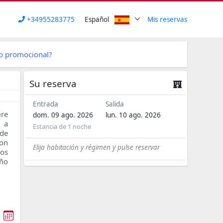
+34955283775
Español
Mis reservas
go promocional?
Su reserva
Entrada
Salida
re
dom. 09 ago. 2026
lun. 10 ago. 2026
n a
Estancia de
1 noche
 de
con
Elija habitación y régimen y pulse reservar
ños
año