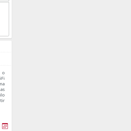
 o
Fi
oma
as
ilo
tir