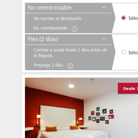
No reembolsable
Sólo
Sin cambio ni devolución.
No reembolsable
Flex (2 días)
Cambie o anule hasta 2 días antes de
Sólo
la llegada.
Prepago 2 días
Desde