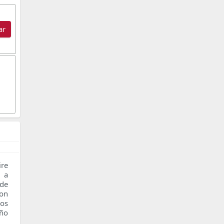
ar
re
n a
 de
con
os
ño