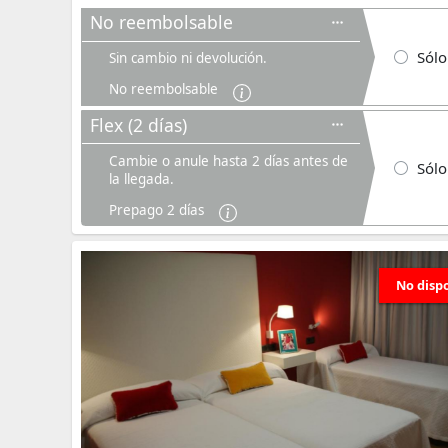
No reembolsable
Sólo
Sin cambio ni devolución.
No reembolsable
Flex (2 días)
Cambie o anule hasta 2 días antes de
Sólo
la llegada.
Prepago 2 días
No disp