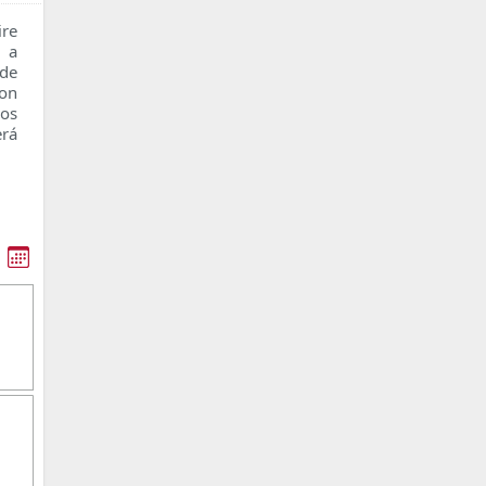
re
n a
 de
con
os
erá