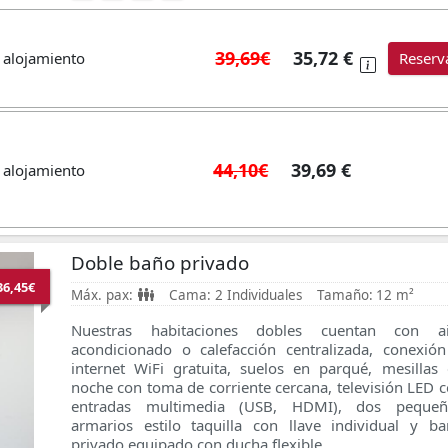
39,69€
35,72 €
 alojamiento
Reserv
44,10€
39,69 €
 alojamiento
Doble baño privado
36,45€
Máx. pax:
Cama:
2 Individuales
Tamaño:
12 m²
Nuestras habitaciones dobles cuentan con ai
acondicionado o calefacción centralizada, conexió
internet WiFi gratuita, suelos en parqué, mesillas
noche con toma de corriente cercana, televisión LED 
entradas multimedia (USB, HDMI), dos pequeñ
armarios estilo taquilla con llave individual
y ba
privado equipado con ducha flexible.