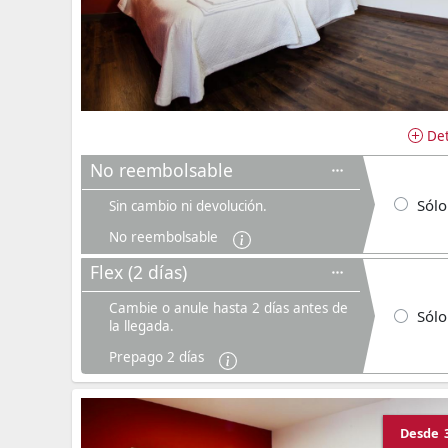
Det
No reembolsable
Sólo
Sin cambio ni devolución.
No reembolsable
Flex (2 días)
Cambie o anule hasta 2 días antes de
Sólo
la llegada.
Prepago 2 días
Desde