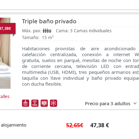
Triple baño privado
47,38€
Máx. pax:
Cama:
3 Camas individuales
Tamaño:
15 m²
Habitaciones provistas de aire acondicionado
calefacción centralizada, conexión a internet Wi
gratuita, suelos en parqué, mesillas de noche con t
de corriente cercana, televisión LED con entrad
multimedia (USB, HDMI), tres pequeños armarios est
taquilla con llave individual y baño privado equip
con ducha flexible.
alles
Precio para
3 adultos
52,65€
47,38 €
 alojamiento