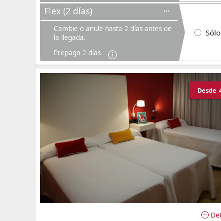
Flex (2 días)
Cambie o anule hasta 2 días antes de
Sólo
la llegada.
Prepago 2 días
Desde
Det