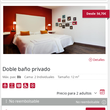
Desde
56,70€
Detalles
Doble baño privado
Máx. pax:
Cama:
2 Individuales
Tamaño:
12 m²
Precio para
2 adultos
No reembolsable
No reembolsable