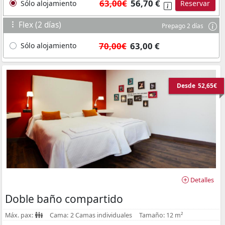
63,00€
56,70 €
Sólo alojamiento
Reservar
Flex (2 días)
Prepago 2 días
70,00€
63,00 €
Sólo alojamiento
Desde
52,65€
Detalles
Doble baño compartido
Máx. pax:
Cama:
2 Camas individuales
Tamaño:
12 m²