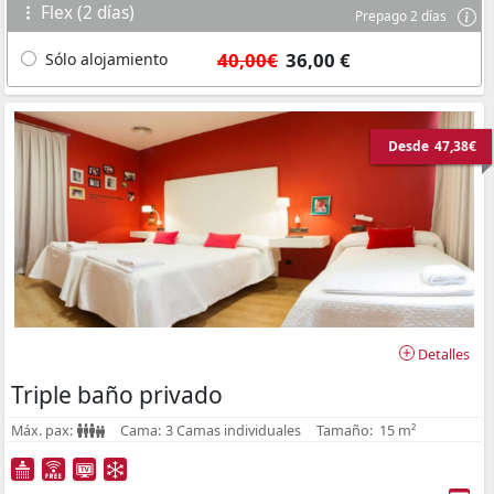
Flex (2 días)
Prepago 2 días
40,00€
36,00 €
Sólo alojamiento
Desde
47,38€
Detalles
Triple baño privado
Máx. pax:
Cama:
3 Camas individuales
Tamaño:
15 m²