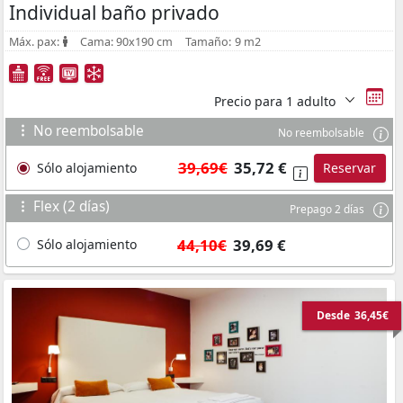
Individual baño privado
Máx. pax:
Cama:
90x190 cm
Tamaño:
9 m2
Precio para
1 adulto
No reembolsable
No reembolsable
39,69€
35,72 €
Sólo alojamiento
Reservar
Flex (2 días)
Prepago 2 días
44,10€
39,69 €
Sólo alojamiento
Desde
36,45€