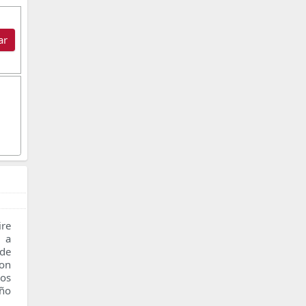
ar
re
n a
 de
con
os
ño