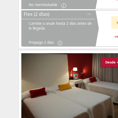
No reembolsable
Flex (2 días)
Cambie o anule hasta 2 días antes de
la llegada.
ve
Prepago 2 días
Desde