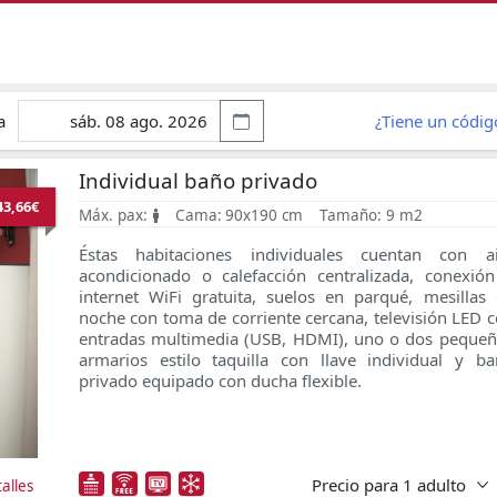
a
¿Tiene un códi
Individual baño privado
43,66€
Máx. pax:
Cama:
90x190 cm
Tamaño:
9 m2
Éstas habitaciones individuales cuentan con ai
acondicionado o calefacción centralizada, conexió
internet WiFi gratuita, suelos en parqué, mesillas
noche con toma de corriente cercana, televisión LED 
entradas multimedia (USB, HDMI), uno o dos peque
armarios estilo taquilla con llave individual y b
privado equipado con ducha flexible.
Precio para
1 adulto
alles