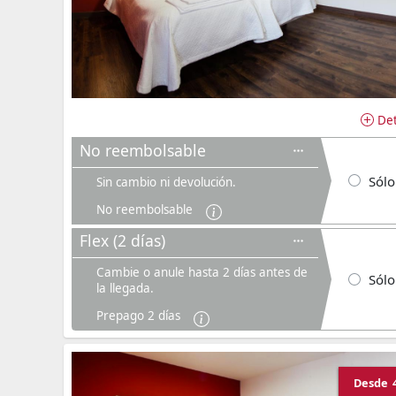
Det
No reembolsable
Sólo
Sin cambio ni devolución.
No reembolsable
Flex (2 días)
Cambie o anule hasta 2 días antes de
Sólo
la llegada.
Prepago 2 días
Desde