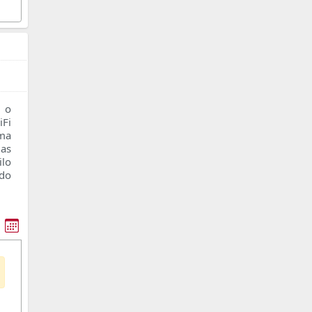
 o
Fi
oma
as
ilo
ado