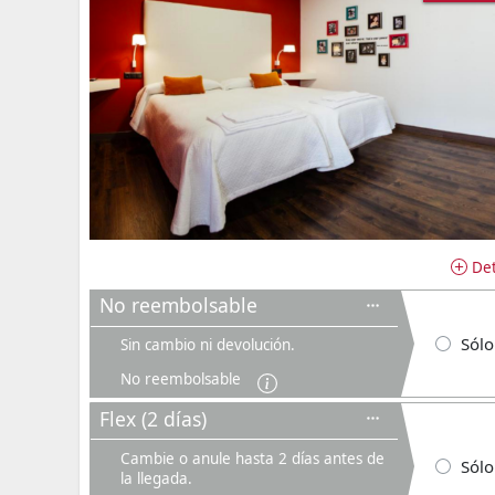
Det
No reembolsable
Sólo
Sin cambio ni devolución.
No reembolsable
Flex (2 días)
Cambie o anule hasta 2 días antes de
Sólo
la llegada.