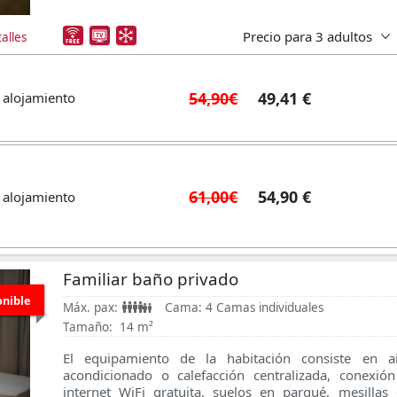
Precio para
3 adultos
alles
54,90€
49,41 €
 alojamiento
61,00€
54,90 €
 alojamiento
Familiar baño privado
onible
Máx. pax:
Cama:
4 Camas individuales
Tamaño:
14 m²
El equipamiento de la habitación consiste en ai
acondicionado o calefacción centralizada, conexió
internet WiFi gratuita, suelos en parqué, mesillas