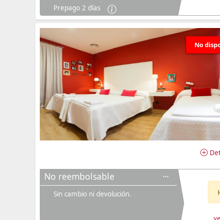
Prepago 2 días
No disp
Det
No reembolsable
Sin cambio ni devolución.
ve