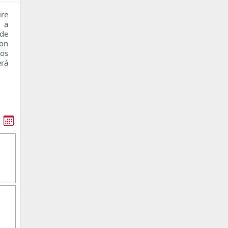
re
n a
 de
con
os
erá