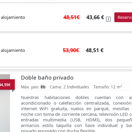
48,51€
43,66 €
 alojamiento
Reserv
53,90€
48,51 €
 alojamiento
Doble baño privado
44,55€
Máx. pax:
Cama:
2 Individuales
Tamaño:
12 m²
Nuestras habitaciones dobles cuentan con ai
acondicionado o calefacción centralizada, conexió
internet WiFi gratuita, suelos en parqué, mesillas
noche con toma de corriente cercana, televisión LED 
entradas multimedia (USB, HDMI), dos pequeñ
armarios estilo taquilla con llave individual
y ba
privado equipado con ducha flexible.