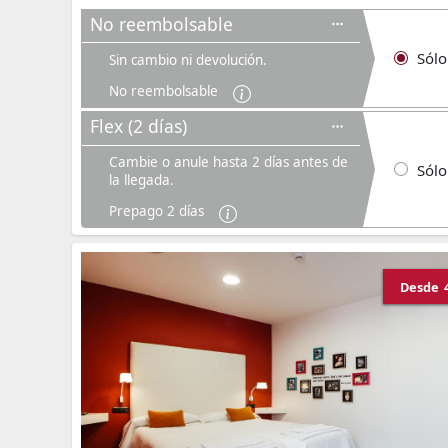
No reembolsable
Sólo
Sin cambio ni devolución.
No reembolsable
Flex (2 días)
Cambie o anule hasta 2 días antes de
Sólo
la llegada.
Prepago 2 días
Desde