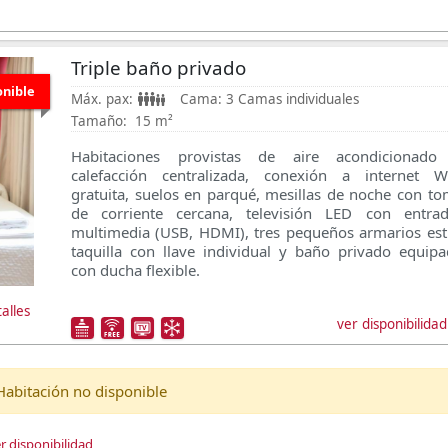
Triple baño privado
onible
Máx. pax:
Cama:
3 Camas individuales
Tamaño:
15 m²
Habitaciones provistas de aire acondicionado
calefacción centralizada, conexión a internet Wi
gratuita, suelos en parqué, mesillas de noche con t
de corriente cercana, televisión LED con entrad
multimedia (USB, HDMI), tres pequeños armarios est
taquilla con llave individual y baño privado equip
con ducha flexible.
alles
ver disponibilidad
Habitación no disponible
r disponibilidad