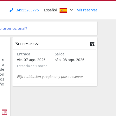
+34955283775
Español
Mis reservas
go promocional?
Su reserva
Entrada
Salida
re
vie. 07 ago. 2026
sáb. 08 ago. 2026
n a
Estancia de
1 noche
 de
con
Elija habitación y régimen y pulse reservar
ños
año